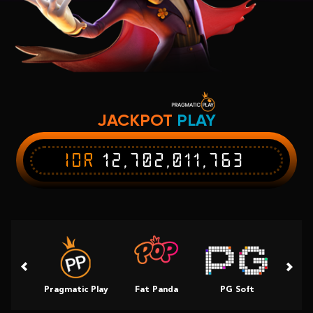
JACKPOT
PLAY
IDR
12,702,011,763
Pragmatic Play
Fat Panda
PG Soft
Slot