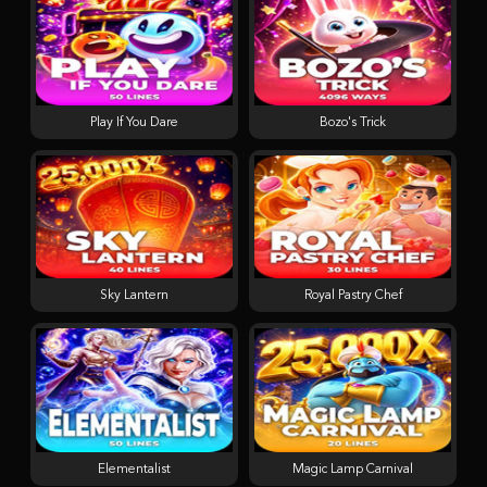
Play If You Dare
Bozo's Trick
Sky Lantern
Royal Pastry Chef
Elementalist
Magic Lamp Carnival