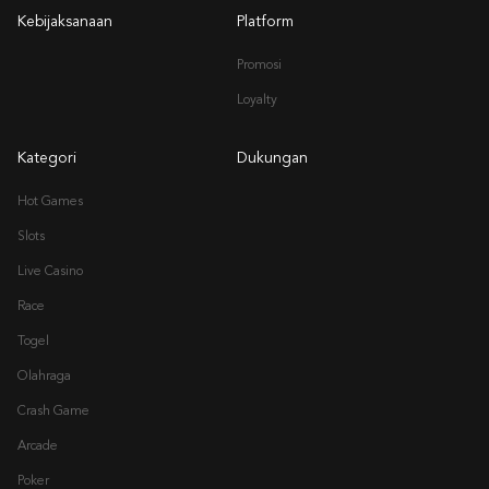
Kebijaksanaan
Platform
Promosi
Loyalty
Kategori
Dukungan
Hot Games
Slots
Live Casino
Race
Togel
Olahraga
Crash Game
Arcade
Poker