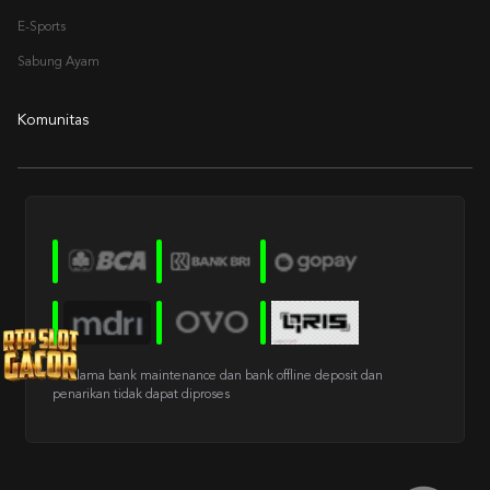
E-Sports
Sabung Ayam
Komunitas
* Selama bank maintenance dan bank offline deposit dan
penarikan tidak dapat diproses