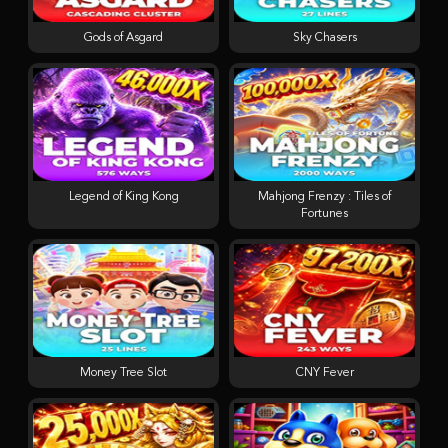
Gods of Asgard
Sky Chasers
Legend of King Kong
Mahjong Frenzy : Tiles of
Fortunes
Money Tree Slot
CNY Fever