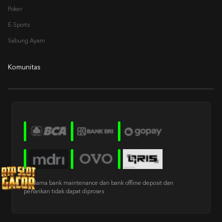
Poker
E-Sports
Sabung Ayam
Komunitas
* Selama bank maintenance dan bank offline deposit dan
penarikan tidak dapat diproses