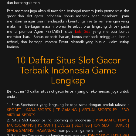
dan berpengalaman.
Para member juga akan di tawarkan berbagai macam jenis promo situs slot
gacor dan slot gacor indonesia bonus menarik agar membantu para
membernya agar bisa mendapatkan keuntungan serta kemenangan yang
maksimal. Berbagai macam promo tersebut bisa langsung di cek pada
menu promosi Agen PESTABET situs
bola 365
yang meliputi bonus
member baru. Bonus deposit harian, bonus cashback mingguan, bonus
refferal, dan berbagai macam Event Menarik yang bisa di klaim setiap
harinya !
10 Daftar Situs Slot Gacor
Terbaik Indonesia Game
Lengkap
Berikut ini 10 daftar situs slot gacor terbaik yang direkomendasi juga untuk
anda :
1. Situs Sportsbook yang langsung bekerja sama dengan produk raksasa :
SBOBET | SABA SPORTS | TF GAMING | VIRTUAL SPORTS PP | SBO
VIRTUAL SPORTS
2. Situs Slot Gacor paling booming di indonesia :
PRAGMATIC PLAY |
MICROGAMING | PG SOFT | LIVE 22 | SLOT 88 | ION SLOT | JOKER |
SPADE GAMING | HABANERO |
dan puluhan game lainnya.
3. Situs Live Casino paling lengkap dan populer :
ION CASINO | MG LIVE |