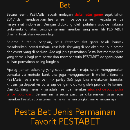
Bet
Secara resmi, PESTABET sudah melayani
daftar situs game
sejak tahun
2017 dan mendapatkan lisensi resmi beroperasi resmi kepada semua
masyarakat indonesia. Dengan didukung oleh puluhan provider raksasa
terkemuka di atas, pastinya semua member yang memilih PESTABET
dijamin tidak akan kecewa lagi.
Selama 5 tahun berjalan, situs Pestabet slot gacor telah banyak
memberikan inovasi terbaru situs bola slot yang di sediakan maupun promo
dan event yang di berikan. Apalagi jenis permainan Pesta Bet memberikan
yang terbaik bagi para bettor dan member setia PESTABET denganupdate
pilihan permainan paling lengkap.
Apalagi jaman sekarang yang sudah semakin maju, selain menggunakan
transaksi via metode bank bisa juga menggunakan E wallet . Bersama
PESTABET para member mix parlay 365 juga bisa melakukan transaksi
khususnya deposit via pulsa saja dengan didukung oleh provider Telkomsel
Dan XL. Yang menariknya adalah semua member
situs slot deposit pulsa
tanpa potongan
.
Semua ini tersedia pastinya dikarenakan basis agar
member PestaBet bisa terus memaksimalkan tingkat kemenangan nya.
Pesta Bet Jenis Permainan
Favorit PESTABET