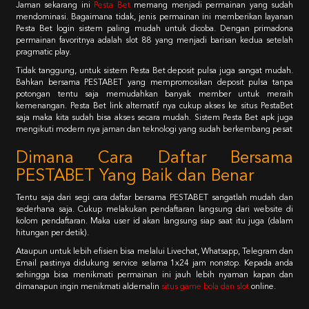
Jaman sekarang ini
Pesta Bet
memang menjadi permainan yang sudah
mendominasi. Bagaimana tidak, jenis permainan ini memberikan layanan
Pesta Bet login sistem paling mudah untuk dicoba. Dengan primadona
permainan favoritnya adalah slot 88 yang menjadi barisan kedua setelah
pragmatic play.
Tidak tanggung, untuk sistem Pesta Bet deposit pulsa juga sangat mudah.
Bahkan bersama PESTABET yang mempromosikan deposit pulsa tanpa
potongan tentu saja memudahkan banyak member untuk meraih
kemenangan. Pesta Bet link alternatif nya cukup akses ke situs PestaBet
saja maka kita sudah bisa akses secara mudah. Sistem Pesta Bet apk juga
mengikuti modern nya jaman dan teknologi yang sudah berkembang pesat
Dimana Cara Daftar Bersama
PESTABET Yang Baik dan Benar
Tentu saja dari segi cara daftar bersama PESTABET sangatlah mudah dan
sederhana saja. Cukup melakukan pendaftaran langsung dari website di
kolom pendaftaran. Maka user id akan langsung siap saat itu juga (dalam
hitungan per detik).
Ataupun untuk lebih efisien bisa melalui Livechat, Whatsapp, Telegram dan
Email pastinya didukung service selama 1x24 jam nonstop. Kepada anda
sehingga bisa menikmati permainan ini jauh lebih nyaman kapan dan
dimanapun ingin menikmati aldernalin
situs game bola dan slot
online.