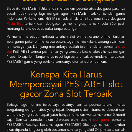
Siapa itu PESTABET ? Jika anda merupakan pecinta situs slot gacor pastinya
sudah tidak asing lagi dengan agen PESTABET selaku bandar game
indonesia. Perkenalkan, PESTABET adalah daftar situs zona situs slot gacor
Pesta Bet
terbaik dan slot gacor game lengkap terbaik bola 365 pasti
menang karena deposit pulsa tanpa potongan.
Permainan tersebut meliputi taruhan slot online, casino online, taruhan
bola, game poker online, capsa susun, togel, tembak ikan, sabung ayam dan
lain sebagainya. Dan yang menariknya adalah bila mendaftar bersama
situs
slot
PESTABET semua permainan yang tersedia bisa di akses hanya dengan
1 user ID saja loh. Tanpa harus repot lagi serta untuk pemindahan saldo dari
PESTABET game yang berlaku semuanya otomatis dipindahkan.
Kenapa Kita Harus
Mempercayai PESTABET slot
gacor Zona Slot Terbaik
Sebagai agen online terpercaya pastinya semua pecinta taruhan harus
bergabung dengan situs yang tepat. Dengan sistem transaksi deposit dan
withdraw yang super cepat yaitu hanya memakan waktu maksimal 5 menit
saja. Semua transaksi akan diproses oleh sistem
slot gacor
bersama
PESTABET. Pastinya bersama agen PESTABET Slot juga semua member
akan dipandu langsung oleh costumer service yang aktif 24 jam serta ramah