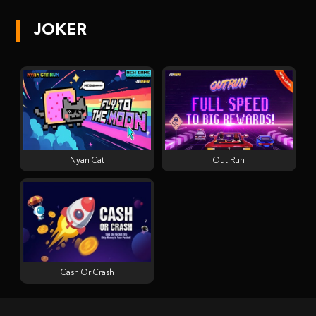
JOKER
Nyan Cat
Out Run
Cash Or Crash