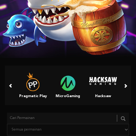
Pragmatic Play
MicroGaming
Hacksaw
King