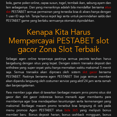
bola, game poker online, capsa susun, togel, tembak ikan, sabung ayam dan
lain sebagainya. Dan yang menariknya adalah bila mendaftar bersama
situs
slot
PESTABET semua permainan yang tersedia bisa di akses hanya dengan
1 user ID saja loh. Tanpa harus repot lagi serta untuk pemindahan saldo dari
PESTABET game yang berlaku semuanya otomatis dipindahkan.
Kenapa Kita Harus
Mempercayai PESTABET slot
gacor Zona Slot Terbaik
Sebagai agen online terpercaya pastinya semua pecinta taruhan harus
bergabung dengan situs yang tepat. Dengan sistem transaksi deposit dan
withdraw yang super cepat yaitu hanya memakan waktu maksimal 5 menit
saja. Semua transaksi akan diproses oleh sistem
slot gacor
bersama
PESTABET. Pastinya bersama agen PESTABET Slot juga semua member
akan dipandu langsung oleh costumer service yang aktif 24 jam serta ramah
dan berpengalaman.
Para member juga akan di tawarkan berbagai macam jenis promo situs slot
gacor dan slot gacor indonesia bonus menarik agar membantu para
membernya agar bisa mendapatkan keuntungan serta kemenangan yang
maksimal. Berbagai macam promo tersebut bisa langsung di cek pada
menu promosi Agen PESTABET situs
bola 365
yang meliputi bonus
member baru. Bonus deposit harian, bonus cashback mingguan, bonus