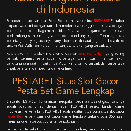
di Indonesia
Pestabet merupakan situs Pesta Bet permainan online
PESTABET
Pestabet
terpercaya resmi dengan tampilan modern dan canggih tidak lupa dengan
bonus berlimpah. Bagaimana tidak ? zona situs game online sudah
berkembang semakin lengkap, modern dan banyak jenis. Tentu saja para
pecinta game yang awalnya hanya bermain di darat juga ikut beralih ke
sistem PESTABET online dan mencari jasa taruhan yang terbaik saja.
Para artikel ini kita akan merekomendasikan
zona slot terbaik
yang paling
banyak peminat serta sudah dipercayai oleh ribuan member aktif.
Langsung saja saat ini yaitu PESTABET yang paling terbaik dan terpercaya
untuk para kalangan pecinta game online.
PESTABET Situs Slot Gacor
Pesta Bet Game Lengkap
Siapa itu PESTABET ? Jika anda merupakan pecinta situs slot gacor pastinya
sudah tidak asing lagi dengan agen PESTABET selaku bandar game
indonesia. Perkenalkan, PESTABET adalah daftar situs zona situs slot gacor
Pesta Bet
terbaik dan slot gacor game lengkap terbaik bola 365 pasti
menang karena deposit pulsa tanpa potongan.
Permainan tersebut meliputi taruhan slot online, casino online, taruhan