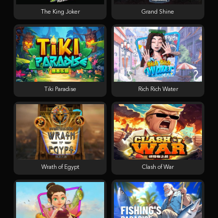
The King Joker
Grand Shine
Tiki Paradise
Rich Rich Water
Wrath of Egypt
Clash of War