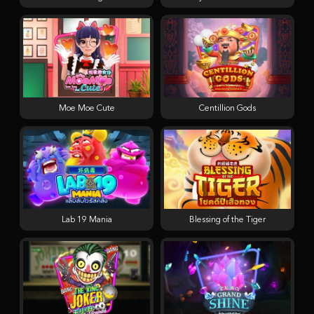
Moe Moe Cute
Centillion Gods
Lab 19 Mania
Blessing of the Tiger