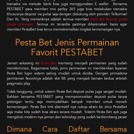
transaksi via metode bank bisa juga menggunakan E wallet . Bersama
PESTABET para member mix parlay 365 juga bisa melakukan transaksi
khususnya deposit via pulsa saja dengan didukung oleh provider Telkomsel
Dan XL. Yang menariknya adalah semua member
situs slot deposit pulsa
tanpa potongan
.
Semua ini tersedia pastinya dikarenakan basis agar
member PestaBet bisa terus memaksimalkan tingkat kemenangan nya.
Pesta Bet Jenis Permainan
Favorit PESTABET
Jaman sekarang ini
Pesta Bet
memang menjadi permainan yang sudah
mendominasi. Bagaimana tidak, jenis permainan ini memberikan layanan
Pesta Bet login sistem paling mudah untuk dicoba. Dengan primadona
permainan favoritnya adalah slot 88 yang menjadi barisan kedua setelah
pragmatic play.
Tidak tanggung, untuk sistem Pesta Bet deposit pulsa juga sangat mudah.
Bahkan bersama PESTABET yang mempromosikan deposit pulsa tanpa
potongan tentu saja memudahkan banyak member untuk meraih
kemenangan. Pesta Bet link alternatif nya cukup akses ke situs PestaBet
saja maka kita sudah bisa akses secara mudah. Sistem Pesta Bet apk juga
mengikuti modern nya jaman dan teknologi yang sudah berkembang pesat
Dimana Cara Daftar Bersama