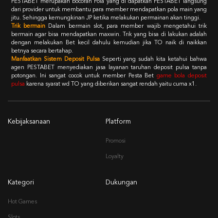
PESTABET merupakan bocoran Pola yang di dapatkan PESTABET langsung
dari provider untuk membantu para member mendapatkan pola main yang
jitu. Sehingga kemungkinan JP ketika melakukan permainan akan tinggi.
Trik bermain
Dalam bermain slot, para member wajib mengetahui trik
bermain agar bisa mendapatkan maxwin. Trik yang bisa di lakukan adalah
dengan melakukan Bet kecil dahulu kemudian jika TO naik di naikkan
betnya secara bertahap.
Manfaatkan Sistem Deposit Pulsa
Seperti yang sudah kita ketahui bahwa
agen PESTABET menyediakan jasa layanan taruhan deposit pulsa tanpa
potongan. Ini sangat cocok untuk member Pesta Bet
game bola deposit
pulsa
karena syarat wd TO yang diberikan sangat rendah yaitu cuma x1.
Kebijaksanaan
Platform
Promosi
Loyalty
Kategori
Dukungan
Hot Games
Slots