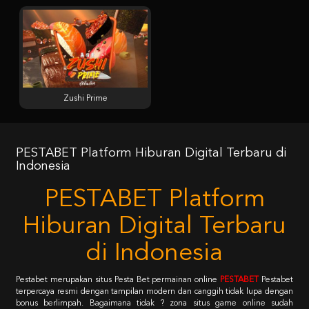
Zushi Prime
PESTABET Platform Hiburan Digital Terbaru di
Indonesia
PESTABET Platform
Hiburan Digital Terbaru
di Indonesia
Pestabet merupakan situs Pesta Bet permainan online
PESTABET
Pestabet
terpercaya resmi dengan tampilan modern dan canggih tidak lupa dengan
bonus berlimpah. Bagaimana tidak ? zona situs game online sudah