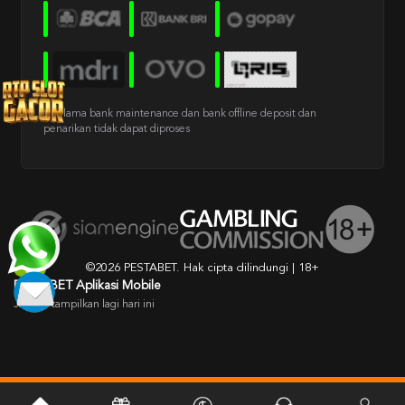
* Selama bank maintenance dan bank offline deposit dan
penarikan tidak dapat diproses
©2026 PESTABET. Hak cipta dilindungi | 18+
PESTABET Aplikasi Mobile
Jangan tampilkan lagi hari ini