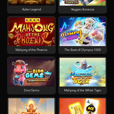
Aztec Legend
Veggies Bonanza
Mahjong of the Phoenix
The Beat of Olympus 1000
Dino Gems
Mahjong of the White Tiger