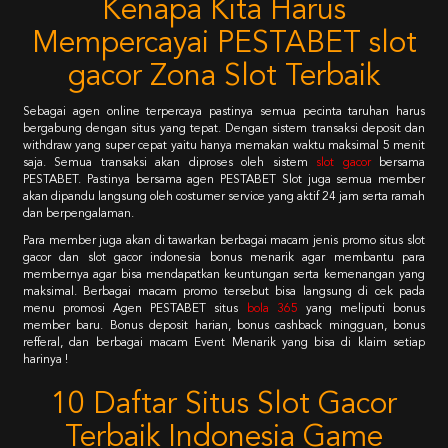
Kenapa Kita Harus
Mempercayai PESTABET slot
gacor Zona Slot Terbaik
Sebagai agen online terpercaya pastinya semua pecinta taruhan harus
bergabung dengan situs yang tepat. Dengan sistem transaksi deposit dan
withdraw yang super cepat yaitu hanya memakan waktu maksimal 5 menit
saja. Semua transaksi akan diproses oleh sistem
slot gacor
bersama
PESTABET. Pastinya bersama agen PESTABET Slot juga semua member
akan dipandu langsung oleh costumer service yang aktif 24 jam serta ramah
dan berpengalaman.
Para member juga akan di tawarkan berbagai macam jenis promo situs slot
gacor dan slot gacor indonesia bonus menarik agar membantu para
membernya agar bisa mendapatkan keuntungan serta kemenangan yang
maksimal. Berbagai macam promo tersebut bisa langsung di cek pada
menu promosi Agen PESTABET situs
bola 365
yang meliputi bonus
member baru. Bonus deposit harian, bonus cashback mingguan, bonus
refferal, dan berbagai macam Event Menarik yang bisa di klaim setiap
harinya !
10 Daftar Situs Slot Gacor
Terbaik Indonesia Game