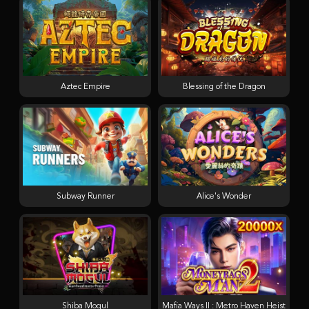
Aztec Empire
Blessing of the Dragon
Subway Runner
Alice's Wonder
Shiba Mogul
Mafia Ways II : Metro Haven Heist